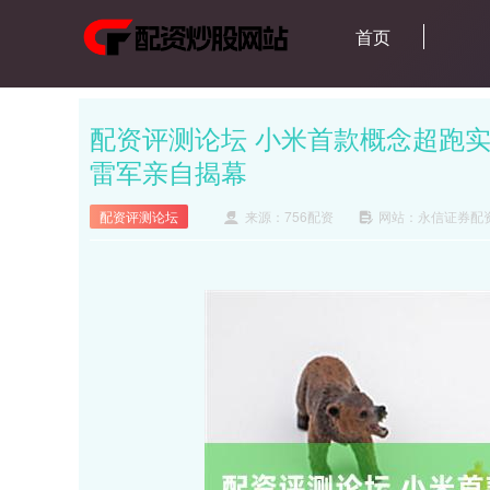
首页
配资评测论坛 小米首款概念超跑实车国
雷军亲自揭幕
配资评测论坛
来源：756配资
网站：永信证券配