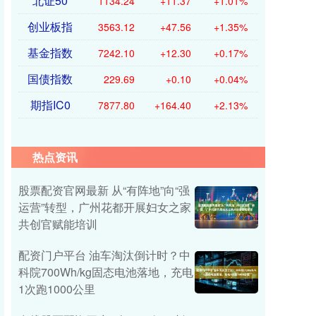
北证50
1134.24
+11.37
+1.01%
创业板指
3563.12
+47.56
+1.35%
基金指数
7242.10
+12.30
+0.17%
国债指数
229.69
+0.10
+0.04%
期指IC0
7877.80
+164.40
+2.13%
热点资讯
股票配资官网最新 从“有阵地”向“强
运营”转型，广州花都开展妇女之家
共创官赋能培训
配资门户平台 油车淘汰倒计时？中
科院700Wh/kg固态电池落地，充电
1次跑1000公里