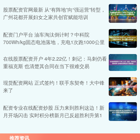
股票配资官网最新 从“有阵地”向“强运营”转型，
广州花都开展妇女之家共创官赋能培训
配资门户平台 油车淘汰倒计时？中科院
700Wh/kg固态电池落地，充电1次跑1000公里
在线股票配资开户 4年2.22亿！刺记：马刺仍看
重福克斯 也清楚其合同在当下很难交易
现货配资网站 正式签约！联手东契奇！大中锋
来了
配资专业在线配资炒股 压力来到胜利这边！新
月开场闪击 实时积分榜新月已反超胜利升第1
推荐资讯