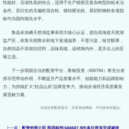
性能好、压缩性高的特点，适用于生产精密且复杂构型的粉末冶
金件。其衍生的无偏析混合粉、烧结硬化粉、易切削钢粉各项指
标均为国内领先水平。
鲁晶未加碘天然湖盐秉承四大核心认证，源自高海拔天然湖
盐产区，依靠天然降水和地下泉涌滋养，不受污染，味甘醇厚，
自然结晶不添加抗结剂，品味高端，远销海内外，是舌尖上的至
臻之选。
下一步我国合法的配资平台，鲁银投资（600784）将充分发
挥示范带动作用，不断提升产品质量水平、创新能力和品牌影响
力，为持续扩大“好品山东”品牌竞争力、推动全省经济高质量发
展贡献力量。
永信证券配资提示：文章来自网络，不代表本站观点。
上一篇：
配资炒股公司 凯因科技(688687.SH)多位股东完成减持