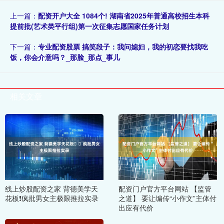
上一篇：
配资开户大全 1084个! 湖南省2025年普通高校招生本科
提前批(艺术类平行组)第一次征集志愿国家任务计划
下一篇：
专业配资股票 搞笑段子：我问媳妇，我的初恋要找我吃
饭，你会介意吗？_那脸_那点_事儿
相关文章
线上炒股配资之家 背德美学天
配资门户官方平台网站 【监管
花板❗️疯批男女主极限推拉实录
之道】 要让编传“小作文”主体付
出应有代价