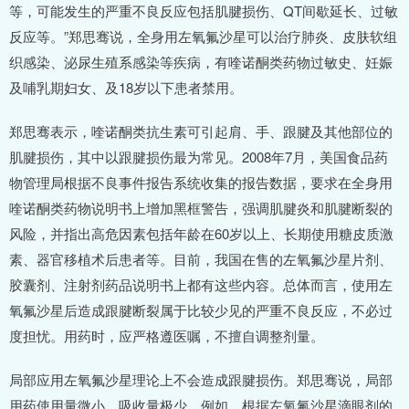
等，可能发生的严重不良反应包括肌腱损伤、QT间歇延长、过敏
反应等。”郑思骞说，全身用左氧氟沙星可以治疗肺炎、皮肤软组
织感染、泌尿生殖系感染等疾病，有喹诺酮类药物过敏史、妊娠
及哺乳期妇女、及18岁以下患者禁用。
郑思骞表示，喹诺酮类抗生素可引起肩、手、跟腱及其他部位的
肌腱损伤，其中以跟腱损伤最为常见。2008年7月，美国食品药
物管理局根据不良事件报告系统收集的报告数据，要求在全身用
喹诺酮类药物说明书上增加黑框警告，强调肌腱炎和肌腱断裂的
风险，并指出高危因素包括年龄在60岁以上、长期使用糖皮质激
素、器官移植术后患者等。目前，我国在售的左氧氟沙星片剂、
胶囊剂、注射剂药品说明书上都有这些内容。总体而言，使用左
氧氟沙星后造成跟腱断裂属于比较少见的严重不良反应，不必过
度担忧。用药时，应严格遵医嘱，不擅自调整剂量。
局部应用左氧氟沙星理论上不会造成跟腱损伤。郑思骞说，局部
用药使用量微小、吸收量极少。例如，根据左氧氟沙星滴眼剂的