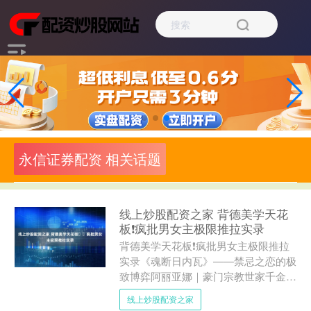
永信证券配资 相关话题
线上炒股配资之家 背德美学天花
板❗️疯批男女主极限推拉实录
背德美学天花板❗️疯批男女主极限推拉
实录《魂断日内瓦》——禁忌之恋的极
致博弈阿丽亚娜｜豪门宗教世家千金×
外交官索拉尔｜风流倜傥的致命诱惑✨
线上炒股配资之家
一场邂逅点燃禁忌火花！....