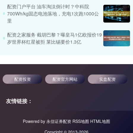
配资门户平台 油车淘汰倒计时？中科院
700Wh/kg固态电池落地，充电1次跑1000公
里
配资之家服务 截胡巴黎？曝皇马1亿欧报价19
岁世界杯红星被拒 莱比锡要价1.3亿
配资投资
配资官方网站
实盘配资
友情链接：
Powered by
永信证券配资
RSS地图
HTML地图
Copyright
© 2013-2026