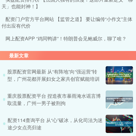
天」也能封神！】
配资门户官方平台网站 【监管之道】 要让编传“小作文”主体
付出应有代价
网上配资APP “鸡同鸭讲”！特朗普会见鲍威尔，聊了啥？
最新文章
股票配资官网最新 从“有阵地”向“强运营”转
型，广州花都开展妇女之家共创官赋能培训
重庆股票配资平台 捏造夜市暴雨淹水谣言博
取流量，广州一男子被刑拘
配资114查询平台 从“心”破冰，从化司法为迷
途少女点亮归途